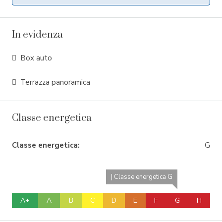
In evidenza
Box auto
Terrazza panoramica
Classe energetica
Classe energetica:
G
| Classe energetica G
A+
A
B
C
D
E
F
G
H