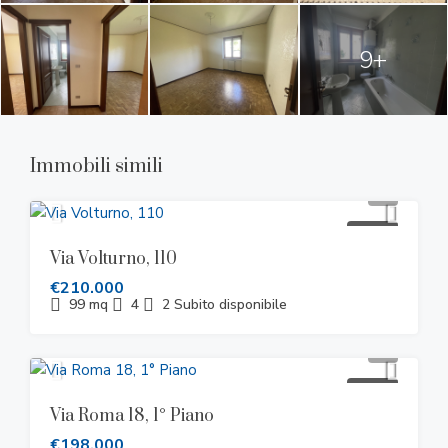
9+
Immobili simili
VENDITA
Via Volturno, 110
€210.000
99
mq
4
2
Subito disponibile
VENDITA
Via Roma 18, 1° Piano
€198.000