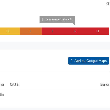
G
| Classe energetica G
D
E
F
G
H
Apri su Google Maps
rdi
Città:
Bardi
lio