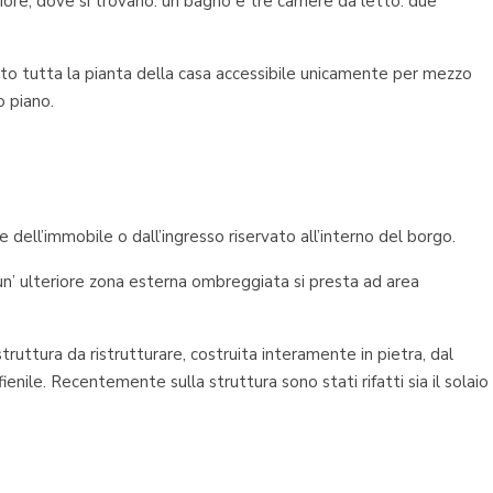
eriore, dove si trovano: un bagno e tre camere da letto: due
to tutta la pianta della casa accessibile unicamente per mezzo
o piano.
e dell’immobile o dall’ingresso riservato all’interno del borgo.
 un’ ulteriore zona esterna ombreggiata si presta ad area
truttura da ristrutturare, costruita interamente in pietra, dal
enile. Recentemente sulla struttura sono stati rifatti sia il solaio