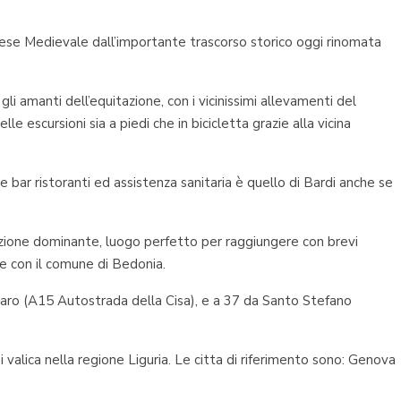
paese Medievale dall’importante trascorso storico oggi rinomata
i amanti dell’equitazione, con i vicinissimi allevamenti del
le escursioni sia a piedi che in bicicletta grazie alla vicina
le bar ristoranti ed assistenza sanitaria è quello di Bardi anche se
sizione dominante, luogo perfetto per raggiungere con brevi
ne con il comune di Bedonia.
Taro (A15 Autostrada della Cisa), e a 37 da Santo Stefano
i valica nella regione Liguria. Le citta di riferimento sono: Genova