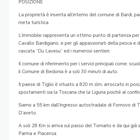
POSIZIONE
La proprietà è inserita all’interno del comune di Bardi, 
meta turistica.
L’immobile rappresenta un ottimo punto di partenza per gl
Cavallo Bardigiano, e per gli appassionati della pesca e del
cascata “Du Lavesu” ed i numerosi sentieri.
Il comune di riferimento per i servizi principali come: scuo
il Comune di Bedonia è a soli 30 minuti di auto.
Il paese di Tiglio è situato a 820 m slm, arroccato in po
spostamenti sia la Toscana che la Liguria poiché al confi
Siamo a 55 km dall’Ingresso autostradale di Fornovo di 
D’aveto.
A soli 28 Km si arriva sul passo del Tomarlo e da qui già s
Parma e Piacenza.