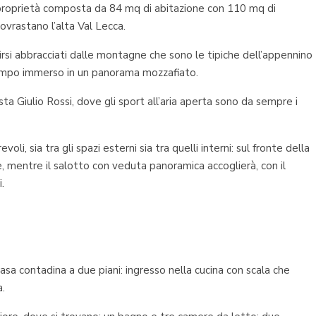
a proprietà composta da 84 mq di abitazione con 110 mq di
ovrastano l’alta Val Lecca.
irsi abbracciati dalle montagne che sono le tipiche dell’appennino
tempo immerso in un panorama mozzafiato.
sta Giulio Rossi, dove gli sport all’aria aperta sono da sempre i
oli, sia tra gli spazi esterni sia tra quelli interni: sul fronte della
e, mentre il salotto con veduta panoramica accoglierà, con il
.
 casa contadina a due piani: ingresso nella cucina con scala che
a.