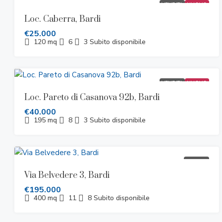
VENDITA
NUOVO
Loc. Caberra, Bardi
€25.000
120
mq
6
3
Subito disponibile
VENDITA
NUOVO
Loc. Pareto di Casanova 92b, Bardi
€40.000
195
mq
8
3
Subito disponibile
VENDITA
Via Belvedere 3, Bardi
€195.000
400
mq
11
8
Subito disponibile