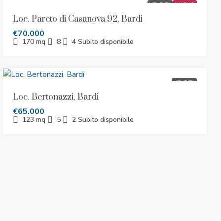
VENDITA
NUOVO
Loc. Pareto di Casanova 92, Bardi
€70.000
170
mq
8
4
Subito disponibile
VENDITA
Loc. Bertonazzi, Bardi
€65.000
123
mq
5
2
Subito disponibile