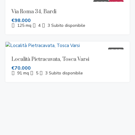
VENDITA
NUOVO
Via Roma 34, Bardi
€98.000
125
mq
4
3
Subito disponibile
VENDITA
Località Pietracavata, Tosca Varsi
€70.000
91
mq
5
3
Subito disponibile