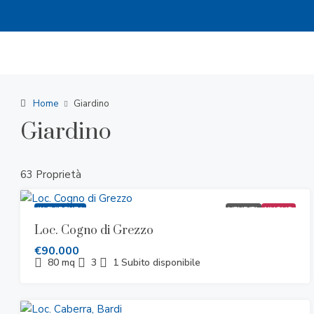
Home
Giardino
Giardino
63 Proprietà
IN EVIDENZA
VENDITA
NUOVO
Loc. Cogno di Grezzo
€90.000
80
mq
3
1
Subito disponibile