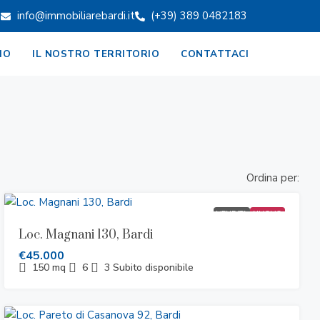
info@immobiliarebardi.it
(+39) 389 0482183
MO
IL NOSTRO TERRITORIO
CONTATTACI
Ordina per:
VENDITA
NUOVO
Loc. Magnani 130, Bardi
€45.000
150
mq
6
3
Subito disponibile