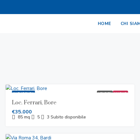
HOME
CHI SIA
IN EVIDENZA
VENDITA
NUOVO
Loc. Ferrari, Bore
€35.000
85
mq
5
3
Subito disponibile