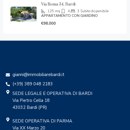
Via Roma 34, Bardi
125
mq
4
3
Subito disponibile
APPARTAMENTO CON GIARDINO
€98.000
gianni@immobiliarebardi.it
(+39) 389 048 2183
SEDE LEGALE E OPERATIVA DI BARDI
Via Pietro Cella 18
43032 Bardi (PR)
SEDE OPERATIVA DI PARMA
Via XX Marzo 20