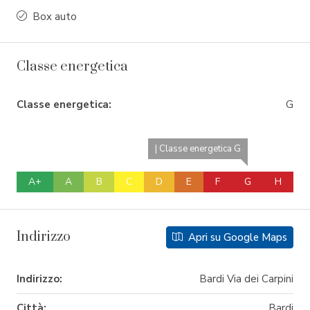
Box auto
Classe energetica
Classe energetica:
G
| Classe energetica G
A+
A
B
C
D
E
F
G
H
Indirizzo
Apri su Google Maps
Indirizzo:
Bardi Via dei Carpini
Città:
Bardi