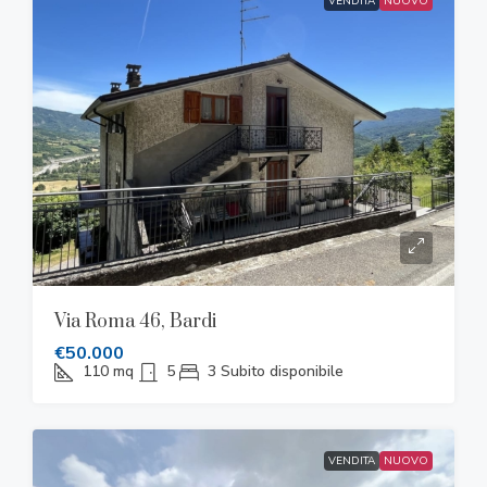
VENDITA
NUOVO
Via Roma 46, Bardi
€50.000
110
mq
5
3
Subito disponibile
VENDITA
NUOVO