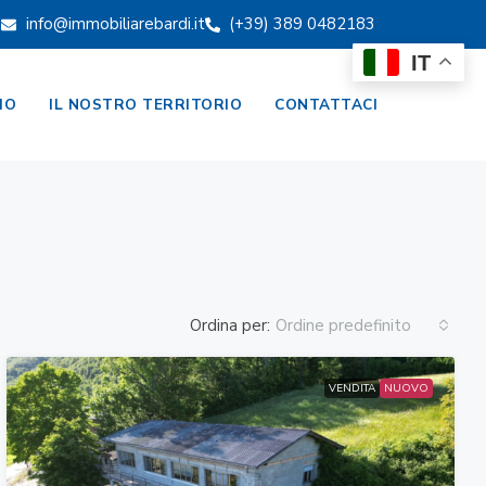
info@immobiliarebardi.it
(+39) 389 0482183
IT
MO
IL NOSTRO TERRITORIO
CONTATTACI
Ordina per:
Ordine predefinito
VENDITA
NUOVO