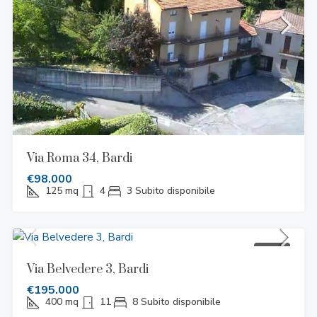
Via Roma 34, Bardi
€98.000
125
mq
4
3
Subito disponibile
VENDITA
Via Belvedere 3, Bardi
€195.000
400
mq
11
8
Subito disponibile