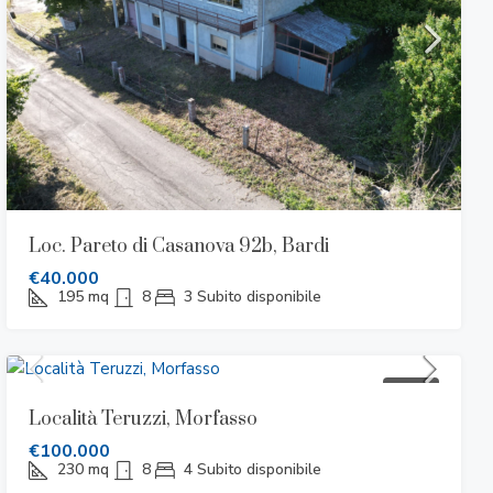
Loc. Pareto di Casanova 92b, Bardi
€40.000
195
mq
8
3
Subito disponibile
VENDITA
Località Teruzzi, Morfasso
€100.000
230
mq
8
4
Subito disponibile