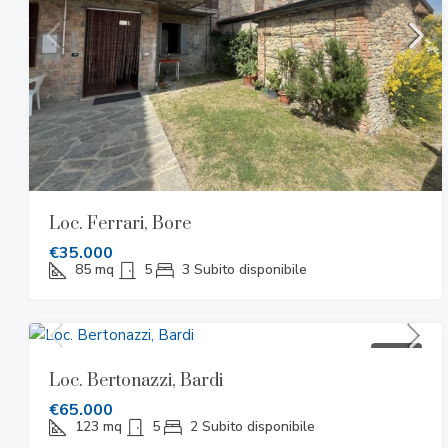
Loc. Ferrari, Bore
€35.000
85
mq
5
3
Subito disponibile
VENDITA
Loc. Bertonazzi, Bardi
€65.000
123
mq
5
2
Subito disponibile