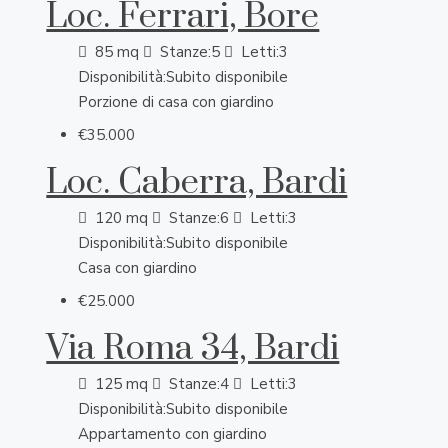
Loc. Ferrari, Bore
85
mq
Stanze:
5
Letti:
3
Disponibilità:
Subito disponibile
Porzione di casa con giardino
€35.000
Loc. Caberra, Bardi
120
mq
Stanze:
6
Letti:
3
Disponibilità:
Subito disponibile
Casa con giardino
€25.000
Via Roma 34, Bardi
125
mq
Stanze:
4
Letti:
3
Disponibilità:
Subito disponibile
Appartamento con giardino