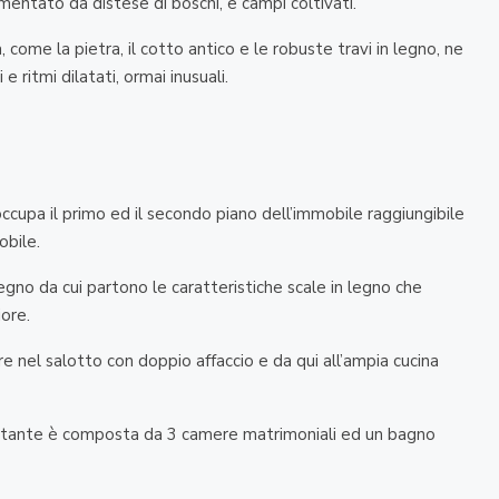
entato da distese di boschi, e campi coltivati.
a, come la pietra, il cotto antico e le robuste travi in legno, ne
 ritmi dilatati, ormai inusuali.
 occupa il primo ed il secondo piano dell’immobile raggiungibile
obile.
gno da cui partono le caratteristiche scale in legno che
ore.
 nel salotto con doppio affaccio e da qui all’ampia cucina
ostante è composta da 3 camere matrimoniali ed un bagno