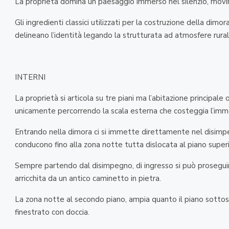
La proprietà domina un paesaggio immerso nel silenzio, movim
Gli ingredienti classici utilizzati per la costruzione della dimor
delineano l’identità legando la strutturata ad atmosfere rurali e
INTERNI
La proprietà si articola su tre piani ma l’abitazione principale
unicamente percorrendo la scala esterna che costeggia l’imm
Entrando nella dimora ci si immette direttamente nel disimpe
conducono fino alla zona notte tutta dislocata al piano superi
Sempre partendo dal disimpegno, di ingresso si può proseguire
arricchita da un antico caminetto in pietra.
La zona notte al secondo piano, ampia quanto il piano sott
finestrato con doccia.