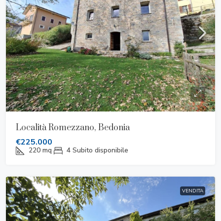
Località Romezzano, Bedonia
€225.000
220
mq
4
Subito disponibile
VENDITA