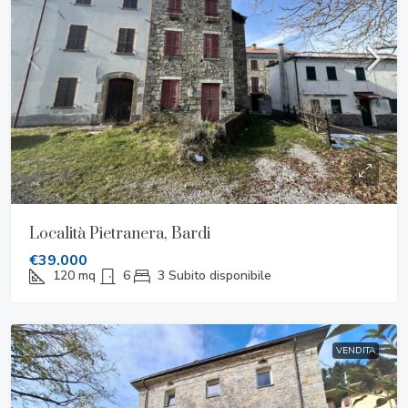
Località Pietranera, Bardi
€39.000
120
mq
6
3
Subito disponibile
VENDITA