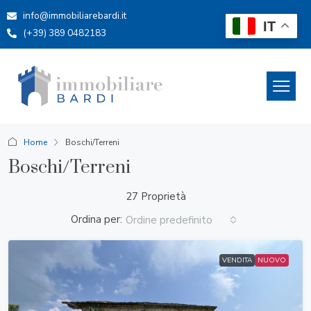
info@immobiliarebardi.it
IT
(+39) 389 0482183
Home
Boschi/Terreni
Boschi/Terreni
27 Proprietà
Ordina per:
Ordine predefinito
VENDITA
NUOVO