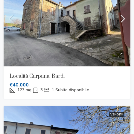
Località Carpana, Bardi
€40.000
123
mq
3
1
Subito disponibile
VENDITA