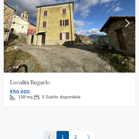
Località Rugarlo
€50.000
158
mq
5
Subito disponibile
1
2