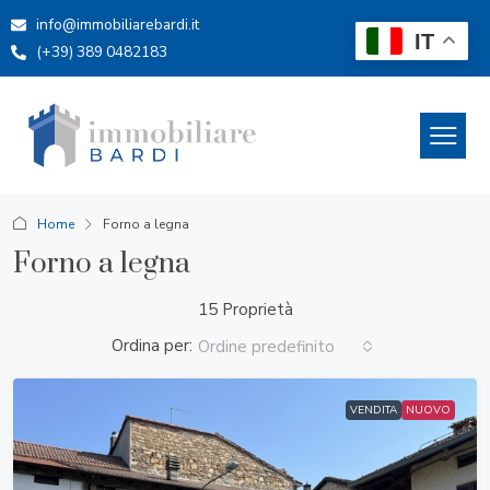
info@immobiliarebardi.it
IT
(+39) 389 0482183
Home
Forno a legna
Forno a legna
15 Proprietà
Ordina per:
Ordine predefinito
VENDITA
NUOVO