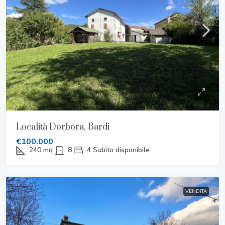
Località Dorbora, Bardi
€100.000
240
mq
8
4
Subito disponibile
VENDITA