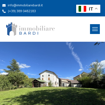
info@immobiliarebardi.it
IT
(+39) 389 0482183