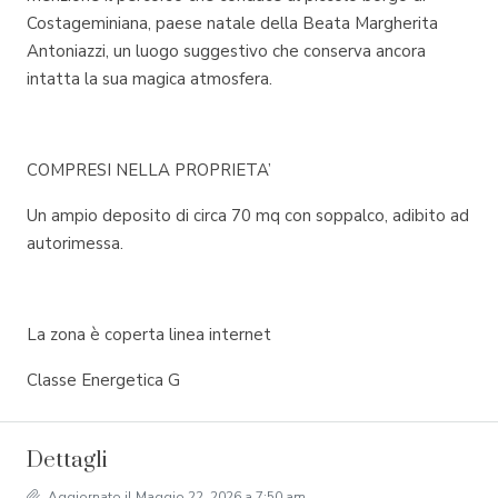
Costageminiana, paese natale della Beata Margherita
Antoniazzi, un luogo suggestivo che conserva ancora
intatta la sua magica atmosfera.
COMPRESI NELLA PROPRIETA’
Un ampio deposito di circa 70 mq con soppalco, adibito ad
autorimessa.
La zona è coperta linea internet
Classe Energetica G
Dettagli
Aggiornato il Maggio 22, 2026 a 7:50 am