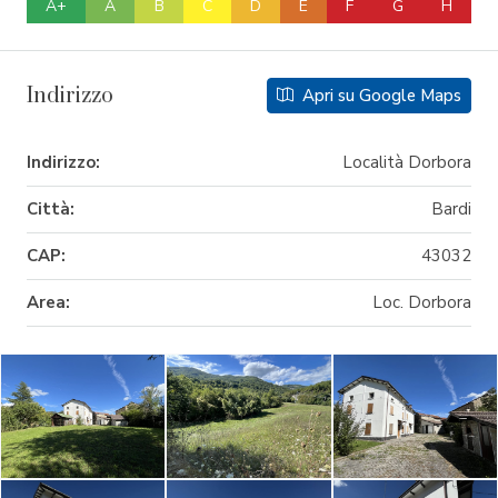
A+
A
B
C
D
E
F
G
H
Indirizzo
Apri su Google Maps
Indirizzo:
Località Dorbora
Città:
Bardi
CAP:
43032
Area:
Loc. Dorbora