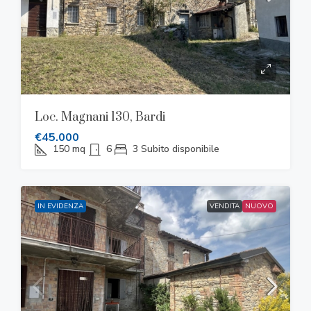
Loc. Magnani 130, Bardi
€45.000
150
mq
6
3
Subito disponibile
IN EVIDENZA
VENDITA
NUOVO