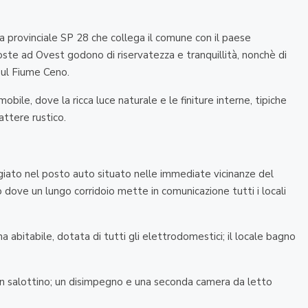
da provinciale SP 28 che collega il comune con il paese
te ad Ovest godono di riservatezza e tranquillità, nonchè di
sul Fiume Ceno.
ile, dove la ricca luce naturale e le finiture interne, tipiche
attere rustico.
ato nel posto auto situato nelle immediate vicinanze del
 dove un lungo corridoio mette in comunicazione tutti i locali
ina abitabile, dotata di tutti gli elettrodomestici; il locale bagno
un salottino; un disimpegno e una seconda camera da letto