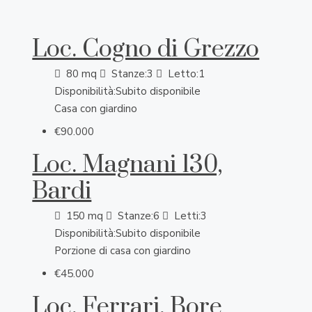
Loc. Cogno di Grezzo
80
mq
Stanze:
3
Letto:
1
Disponibilità:
Subito disponibile
Casa con giardino
€90.000
Loc. Magnani 130,
Bardi
150
mq
Stanze:
6
Letti:
3
Disponibilità:
Subito disponibile
Porzione di casa con giardino
€45.000
Loc. Ferrari, Bore