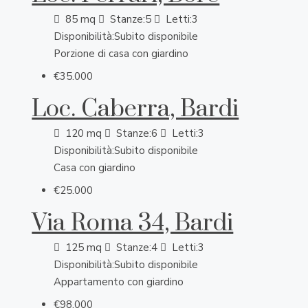
85
mq
Stanze:
5
Letti:
3
Disponibilità:
Subito disponibile
Porzione di casa con giardino
€35.000
Loc. Caberra, Bardi
120
mq
Stanze:
6
Letti:
3
Disponibilità:
Subito disponibile
Casa con giardino
€25.000
Via Roma 34, Bardi
125
mq
Stanze:
4
Letti:
3
Disponibilità:
Subito disponibile
Appartamento con giardino
€98.000