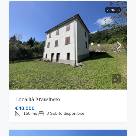
VENDITA
Località Frassineto
€40.000
150
mq
3
Subito disponibile