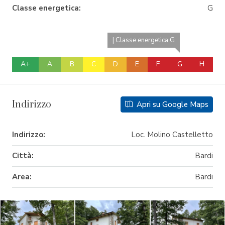
Classe energetica:
G
| Classe energetica G
A+
A
B
C
D
E
F
G
H
Indirizzo
Apri su Google Maps
Indirizzo:
Loc. Molino Castelletto
Città:
Bardi
Area:
Bardi